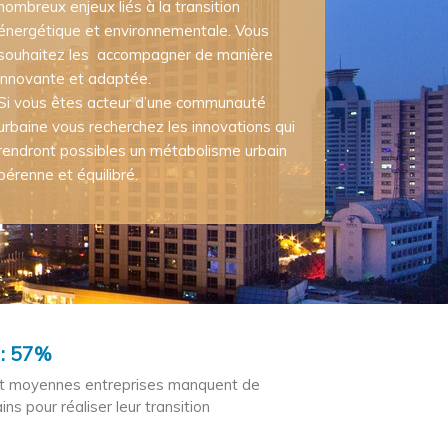
nombreux enjeux liés à la transition
énergétique et environnementale. Vous
souhaitez les accompagner de manière
innovante et adaptée.
Si vous êtes acteur d’une communauté
urbaine vous recherchez les innovations qui
rendront possibles un métabolisme urbain
pérenne et équilibré.
 : 57%
et moyennes entreprises manquent de
s pour réaliser leur transition