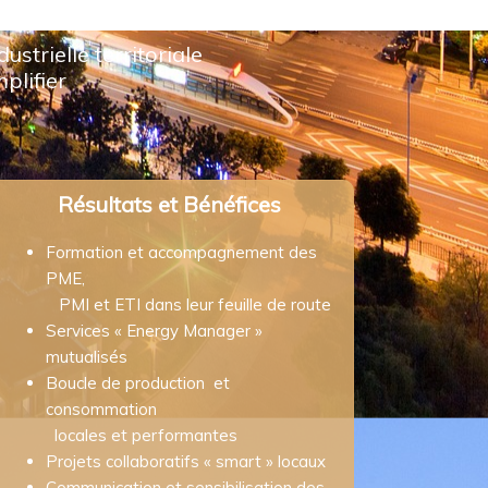
trielle territoriale
plifier
Résultats et Bénéfices
Formation et accompagnement des
PME,
PMI et ETI dans leur feuille de route
Services « Energy Manager »
mutualisés
Boucle de production et
consommation
locales et performantes
Projets collaboratifs « smart » locaux
Communication et sensibilisation des