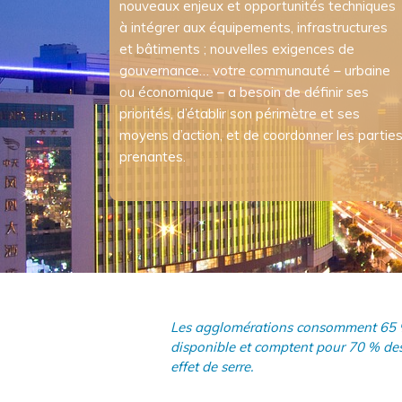
nouveaux enjeux et opportunités techniques
à intégrer aux équipements, infrastructures
et bâtiments ; nouvelles exigences de
gouvernance… votre communauté – urbaine
ou économique – a besoin de définir ses
priorités, d’établir son périmètre et ses
moyens d’action, et de coordonner les partie
prenantes.
Les agglomérations consomment 65 % 
disponible et comptent pour 70 % de
effet de serre.