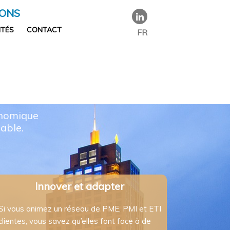
IONS
ITÉS
CONTACT
FR
onomique
able.
Innover et adapter
Si vous animez un réseau de PME, PMI et ETI
clientes, vous savez qu’elles font face à de