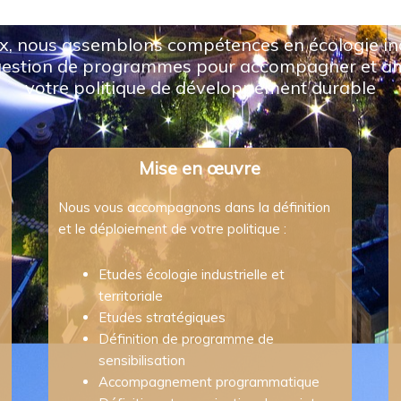
x, nous assemblons compétences en écologie indus
gestion de programmes pour accompagner et am
votre politique de développement durable
Mise en œuvre
Nous vous accompagnons dans la définition
et le déploiement de votre politique :
Etudes écologie industrielle et
territoriale
Etudes stratégiques
Définition de programme de
sensibilisation
Accompagnement programmatique