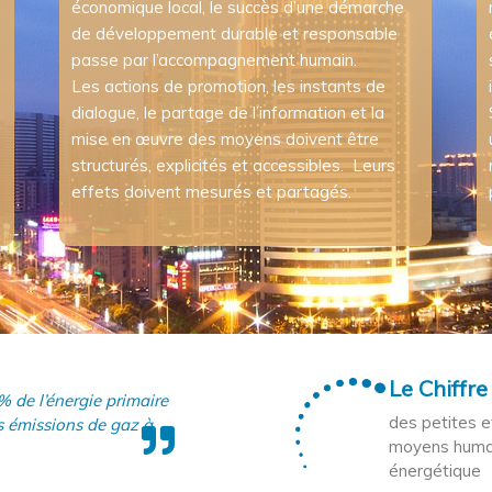
économique local, le succès d’une démarche
de développement durable et responsable
passe par l’accompagnement humain.
Les actions de promotion, les instants de
dialogue, le partage de l’information et la
mise en œuvre des moyens doivent être
s
structurés, explicités et accessibles. Leurs
effets doivent mesurés et partagés.
Le Chiffre
de l’énergie primaire
des petites 
s émissions de gaz à
moyens humain
énergétique