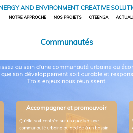
NERGY AND ENVIRONMENT CREATIVE SOLUT
NOTRE APPROCHE
NOS PROJETS
OTEENGA
ACTUAL
Communautés
issez au sein d’une communauté urbaine ou éc
 que son développement soit durable et respons
Trois enjeux nous réunissent.
Accompagner et promouvoir
Qu’elle soit centrée sur un quartier, une
communauté urbaine ou dédiée à un bassin