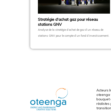
Stratégie d'achat gaz pour réseau
stations GNV
Analyse de la stratégie d’achat de gaz d’un réseau de
stations GNV pour le compte d’un fond d’investissement.
Acteurs In
oteenga 
bouquet d
réalistes
transitio