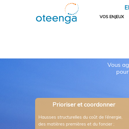
Aller
E
au
contenu
VOS ENJEUX
Vous ag
pour
Prioriser et coordonner
Hausses structurelles du coût de l’énergie,
des matières premières et du foncier ;